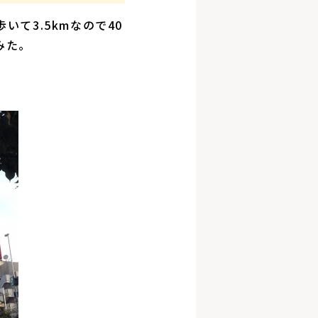
て3.5kmなので40
みた。