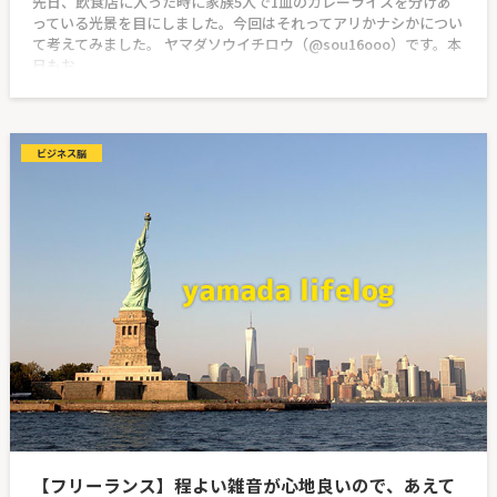
先日、飲食店に入った時に家族5人で1皿のカレーライスを分けあ
っている光景を目にしました。今回はそれってアリかナシかについ
て考えてみました。 ヤマダソウイチロウ（@sou16ooo）です。本
日もお
ビジネス脳
【フリーランス】程よい雑音が心地良いので、あえて