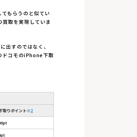
してもらうのと似てい
の買取を実現していま
りに出すのではなく、
コモのiPhone下取
下取りポイント
※
2
00pt
0pt