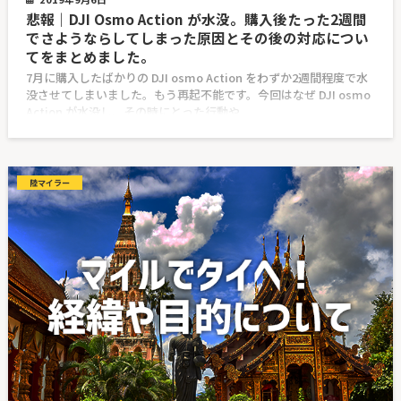
悲報｜DJI Osmo Action が水没。購入後たった2週間
でさようならしてしまった原因とその後の対応につい
てをまとめました。
7月に購入したばかりの DJI osmo Action をわずか2週間程度で水
没させてしまいました。もう再起不能です。今回はなぜ DJI osmo
Action が水没し、その時にとった行動や
陸マイラー