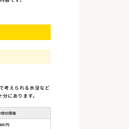
修理で考えられる水没など
は十分にあります。
の他の損傷
400 円