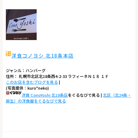
洋食コノヨシ 北18条本店
ジャンル：ハンバーグ
住所： 札幌市北区北18条西4-2-33 ラフィーネＮ１８ １Ｆ
このお店を含むブログを見る
|
(写真提供：kuro*neko)
洋食 ConoYoshi 北18条店
をぐるなびで見る |
北区（北24条・
麻生）の洋食屋をぐるなびで見る